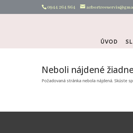
0944 264 864
arbortreeservis@gma
ÚVOD
S
Neboli nájdené žiadn
Požadovaná stránka nebola nájdená. Skúste spre